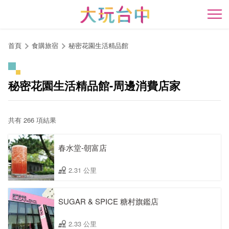
跳
到
開
主
要
首頁
食購旅宿
秘密花園生活精品館
內
容
區
秘密花園生活精品館-周邊消費店家
塊
共有 266 項結果
春水堂-朝富店
2.31 公里
SUGAR & SPICE 糖村旗鑑店
2.33 公里