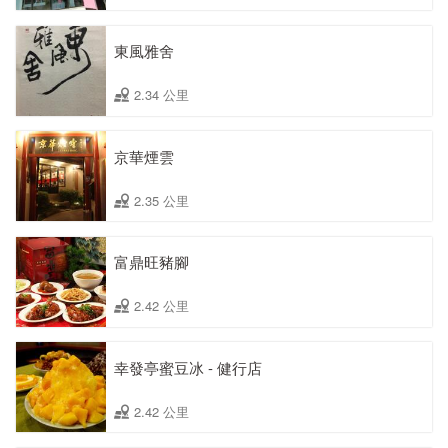
東風雅舍
2.34 公里
京華煙雲
2.35 公里
富鼎旺豬腳
2.42 公里
幸發亭蜜豆冰 - 健行店
2.42 公里